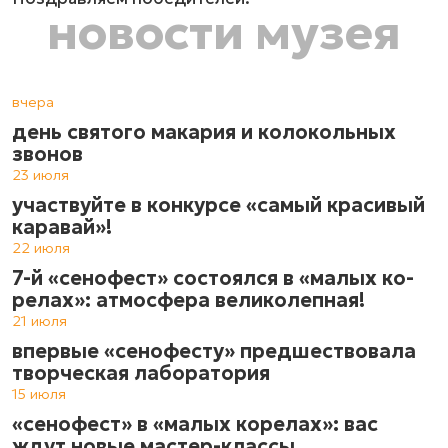
новости музея
вчера
день святого макария и колокольных
звонов
23 июля
участвуйте в конкурсе «самый красивый
каравай»!
22 июля
7-й «сенофест» состоялся в «ма­лых ко­
ре­лах»: атмос­фе­ра ве­ли­ко­леп­ная!
21 июля
впервые «сенофесту» предшествовала
творческая лаборатория
15 июля
«сенофест» в «малых корелах»: вас
ждут новые мастер-классы