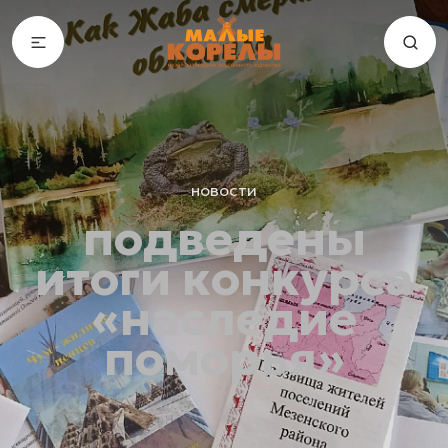
новости
подведены
итоги конкурса
«наследие
поморья»