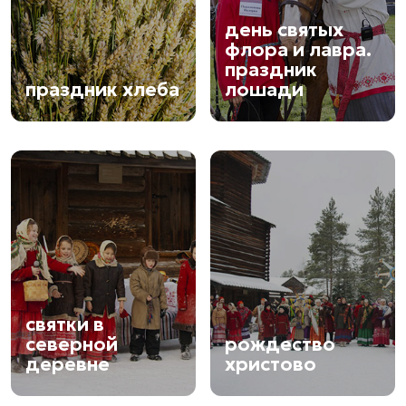
день святых
флора и лавра.
праздник
праздник хлеба
лошади
святки в
северной
рождество
деревне
христово