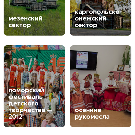
каргопольско-
мезенский
онежский
сектор
сектор
поморский
фестиваль
детского
творчества —
осенние
2012
рукомесла