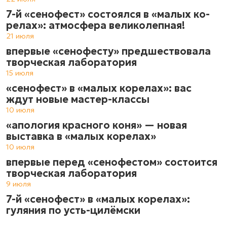
7-й «сенофест» состоялся в «ма­лых ко­
ре­лах»: атмос­фе­ра ве­ли­ко­леп­ная!
21 июля
впервые «сенофесту» предшествовала
творческая лаборатория
15 июля
«сенофест» в «малых корелах»: вас
ждут новые мастер-классы
10 июля
«апология красного коня» — новая
выставка в «малых корелах»
10 июля
впервые перед «сенофестом» состоится
творческая лаборатория
9 июля
7-й «сенофест» в «малых корелах»:
гуляния по усть-цилёмски