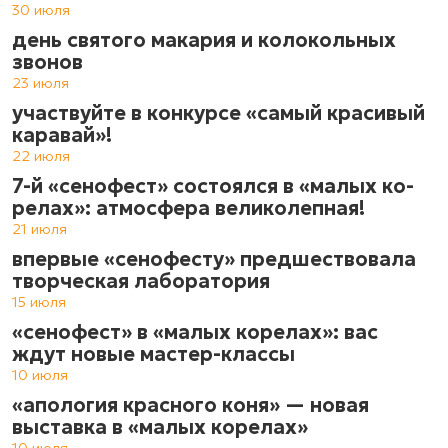
30 июля
день святого макария и колокольных
звонов
23 июля
участвуйте в конкурсе «самый красивый
каравай»!
22 июля
7-й «сенофест» состоялся в «ма­лых ко­
ре­лах»: атмос­фе­ра ве­ли­ко­леп­ная!
21 июля
впервые «сенофесту» предшествовала
творческая лаборатория
15 июля
«сенофест» в «малых корелах»: вас
ждут новые мастер-классы
10 июля
«апология красного коня» — новая
выставка в «малых корелах»
10 июля