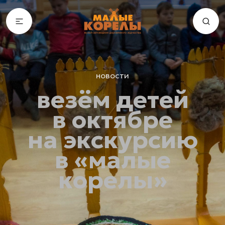
новости
везём детей
в октябре
на экскурсию
в «малые
корелы»