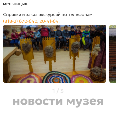
мельницы».
Справки и заказ экскурсий по телефонам:
(818-2) 670-640
,
20-41-64
.
1
/
3
новости музея