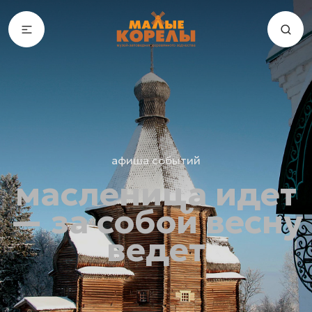
афиша событий
масленица идет
— за собой весну
ведет