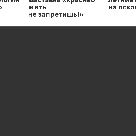
»
жить
на пско
не запретишь!»