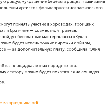
вую рощу», «украшение берёзы в роще», «завивание
сполнении артистов фольклорно-этнографического
смогут принять участие в хороводах, троицких
ах» и братчине — совместной трапезе.
пройдут бесплатные мастер-классы «Кукла
можно будет испечь тонкие пирожки с яйцом,
ассе — за дополнительную плату, сообщила Юлия
нётся площадка летних народных игр.
му сектору можно будет покататься на лошадях.
ов.
амма праздника.pdf