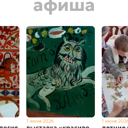
афиша
1 июня 2026
1 июня 202
логия
выставка «красиво
летние