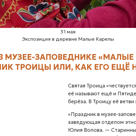
31 мая
Экспозиция в деревне Малые Карелы
 В МУЗЕЕ-ЗАПОВЕДНИКЕ «МАЛЫЕ
ИК ТРОИЦЫ ИЛИ, КАК ЕГО ЕЩЁ 
Святая Троица «чествуетс
её называют ещё и Пятиде
берёза. В Троицу её ветви
«Праздник в музее-запов
заведующая отделом этно
Юлия Волова. — Старинны