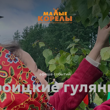
афиша событий
роицкие гулян