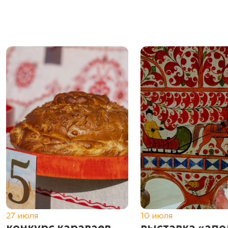
27 июля
10 июля
конкурс караваев
выставка «апо