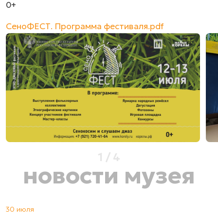
0+
СеноФЕСТ. Программа фестиваля.pdf
1
/
4
новости музея
30 июля