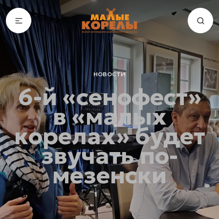
новости
6-й «сенофест»
в «малых
корелах» будет
звучать по-
мезенски