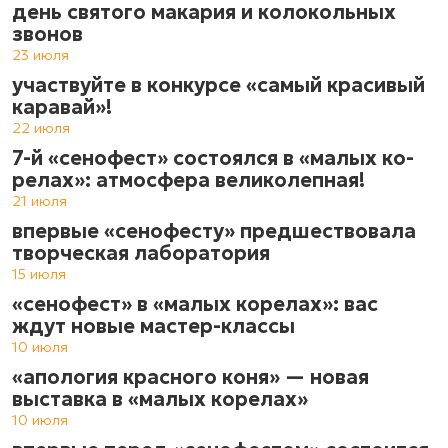
день святого макария и колокольных
звонов
23 июля
участвуйте в конкурсе «самый красивый
каравай»!
22 июля
7-й «сенофест» состоялся в «ма­лых ко­
ре­лах»: атмос­фе­ра ве­ли­ко­леп­ная!
21 июля
впервые «сенофесту» предшествовала
творческая лаборатория
15 июля
«сенофест» в «малых корелах»: вас
ждут новые мастер-классы
10 июля
«апология красного коня» — новая
выставка в «малых корелах»
10 июля