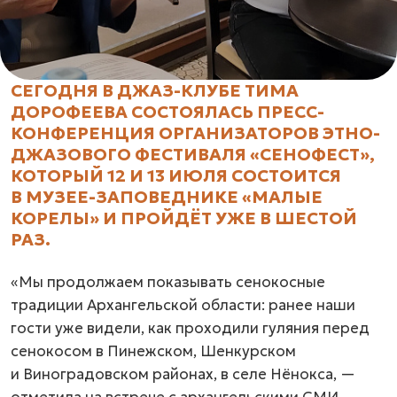
СЕГОДНЯ В ДЖАЗ-КЛУБЕ ТИМА
ДОРОФЕЕВА СОСТОЯЛАСЬ ПРЕСС-
КОНФЕРЕНЦИЯ ОРГАНИЗАТОРОВ ЭТНО-
ДЖАЗОВОГО ФЕСТИВАЛЯ «СЕНОФЕСТ»,
КОТОРЫЙ 12 И 13 ИЮЛЯ СОСТОИТСЯ
В МУЗЕЕ-ЗАПОВЕДНИКЕ «МАЛЫЕ
КОРЕЛЫ» И ПРОЙДЁТ УЖЕ В ШЕСТОЙ
РАЗ.
«Мы продолжаем показывать сенокосные
традиции Архангельской области: ранее наши
гости уже видели, как проходили гуляния перед
сенокосом в Пинежском, Шенкурском
и Виноградовском районах, в селе Нёнокса, —