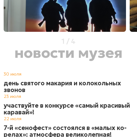
1
/
4
новости музея
30 июля
день святого макария и колокольных
звонов
23 июля
участвуйте в конкурсе «самый красивый
каравай»!
22 июля
7-й «сенофест» состоялся в «ма­лых ко­
ре­лах»: атмос­фе­ра ве­ли­ко­леп­ная!