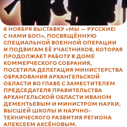
6 НОЯБРЯ ВЫСТАВКУ «МЫ — РУССКИЕ!
С НАМИ БОГ!», ПОСВЯЩЁННУЮ
СПЕЦИАЛЬНОЙ ВОЕННОЙ ОПЕРАЦИИ
И ПОДВИГАМ ЕЁ УЧАСТНИКОВ, КОТОРАЯ
ПРОДОЛЖАЕТ РАБОТУ В ДОМЕ
КОММЕРЧЕСКОГО СОБРАНИЯ,
ПОСЕТИЛА ДЕЛЕГАЦИЯ МИНИСТЕРСТВА
ОБРАЗОВАНИЯ АРХАНГЕЛЬСКОЙ
ОБЛАСТИ ВО ГЛАВЕ С ЗАМЕСТИТЕЛЕМ
ПРЕДСЕДАТЕЛЯ ПРАВИТЕЛЬСТВА
АРХАНГЕЛЬСКОЙ ОБЛАСТИ ИВАНОМ
ДЕМЕНТЬЕВЫМ И МИНИСТРОМ НАУКИ,
ВЫСШЕЙ ШКОЛЫ И НАУЧНО-
ТЕХНИЧЕСКОГО РАЗВИТИЯ РЕГИОНА
АЛЕКСЕЕМ АКСЁНОВЫМ.