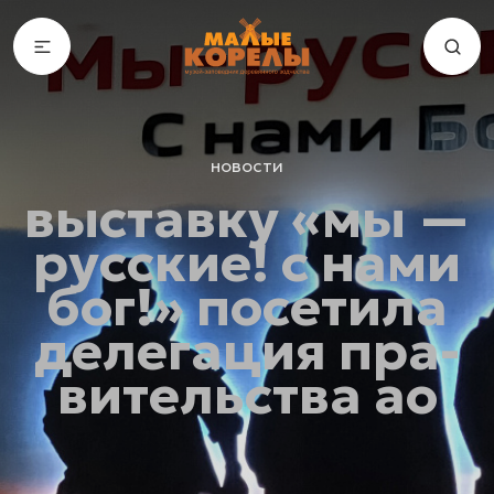
новости
выставку «мы —
русские! с нами
бог!» посетила
де­ле­га­ция пра­
ви­тель­ства ао