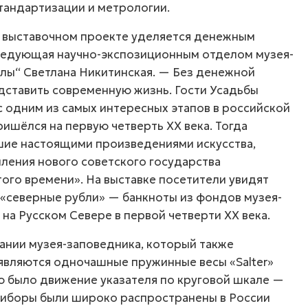
тандартизации и метрологии.
в выставочном проекте уделяется денежным
ведующая научно-экспозиционным отделом музея-
лы“ Светлана Никитинская. — Без денежной
дставить современную жизнь. Гости Усадьбы
 одним из самых интересных этапов в российской
ришёлся на первую четверть ХХ века. Тогда
шие настоящими произведениями искусства,
ления нового советского государства
того времени». На выставке посетители увидят
 «северные рубли» — банкноты из фондов музея-
на Русском Севере в первой четверти XX века.
ании музея-заповедника, который также
 являются одночашные пружинные весы «Salter»
ю было движение указателя по круговой шкале —
иборы были широко распространены в России