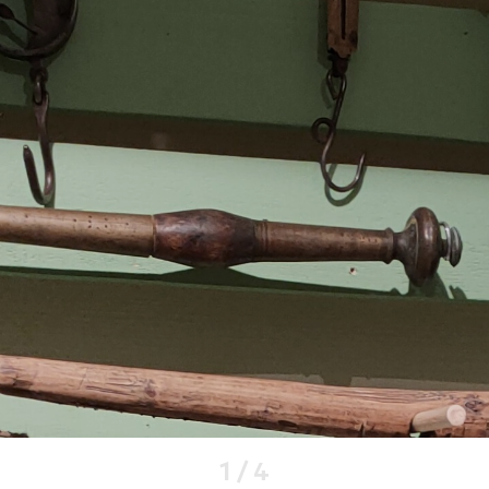
1
/
4