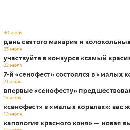
30 июля
день святого макария и колокольных
23 июля
участвуйте в конкурсе «самый краси
22 июля
7-й «сенофест» состоялся в «ма­лых ко­р
21 июля
впервые «сенофесту» предшествовал
15 июля
«сенофест» в «малых корелах»: вас 
10 июля
«апология красного коня» — новая в