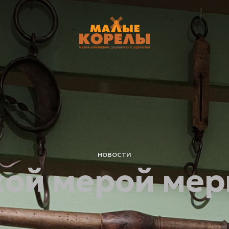
новости
кой мерой мер