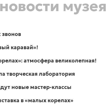
новости музе
 звонов
вый каравай»!
е­лах»: атмос­фе­ра ве­ли­ко­леп­ная!
а творческая лаборатория
ждут новые мастер-классы
ыставка в «малых корелах»