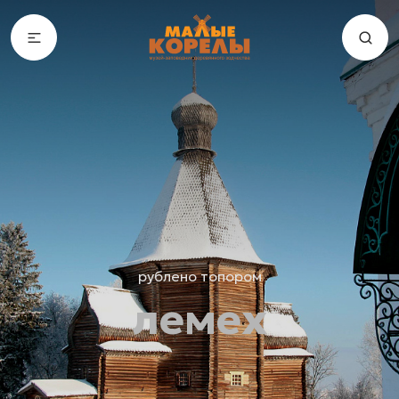
рублено топором
лемех