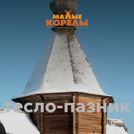
рублено топором
тесло-пазник