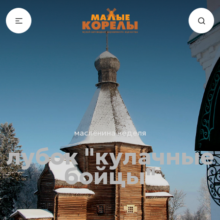
маслёнина неделя
лубок "кулачные
бойцы"