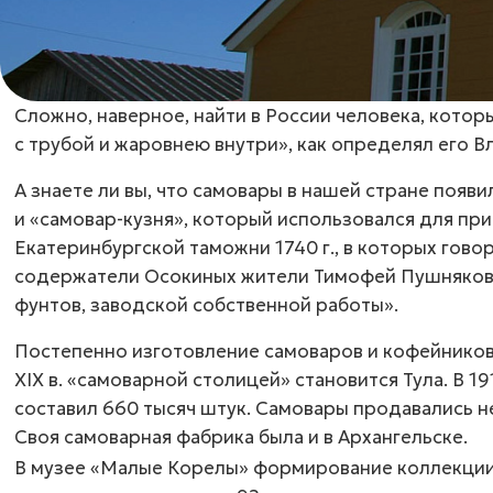
Сложно, наверное, найти в России человека, кото
с трубой и жаровнею внутри», как определял его 
А знаете ли вы, что самовары в нашей стране появи
и
«самовар-кузня»
, который использовался для пр
Екатеринбургской таможни 1740 г., в которых гов
содержатели Осокиных жители Тимофей Пушняков с
фунтов, заводской собственной работы».
Постепенно изготовление самоваров и кофейнико
ХIХ в. «самоварной столицей» становится Тула. В 1
составил 660 тысяч штук. Самовары продавались не 
Своя самоварная фабрика была и в Архангельске.
В музее «Малые Корелы» формирование коллекции