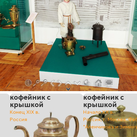
кофейник с
кофейник с
крышкой
крышкой
Конец ХIХ в.
Начало ХХ в.
Россия
Россия, г. Москва. Фа
"Аленчиковъ и Зимин