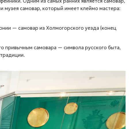
офейники
. Одним из самых ранних является самовар,
и музея самовар, который имеет клеймо мастера:
рнии — самовар из Холмогорского уезда (конец
го привычным самовара — символа русского быта,
 традиции.