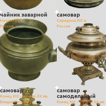
чайник заварной
самовар
Начало ХХ в.
Середина XIX в.
Россия
Россия
самовар
самовар
самодельный
Конец ХIХ – начало ХХ вв.
Владимирская губ.,
Конец ХIХ – начало ХХ вв.