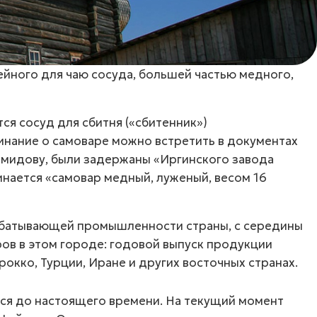
ейного для чаю сосуда, большей частью медного,
тся сосуд для сбитня («сбитенник»)
инание о самоваре можно встретить в документах
Демидову, были задержаны «Иргинского завода
нается «самовар медный, луженый, весом 16
рабатывающей промышленности страны, с середины
аров в этом городе: годовой выпуск продукции
рокко, Турции, Иране и других восточных странах.
ся до настоящего времени. На текущий момент