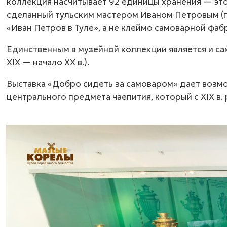
коллекция насчитывает 92 единицы хранения — эт
сделанный тульским мастером Иваном Петровым (пе
«Иван Петров в Туле», а не клеймо самоварной фаб
Единственным в музейной коллекции является и са
ХIХ — начало ХХ в.).
Выставка «Добро сидеть за самоваром» дает возм
центрального предмета чаепития, который с ХIХ в.