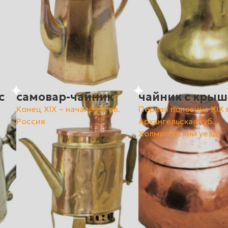
с
самовар-чайник
чайник с кры
Конец ХIХ – начало ХХ вв.
Первая половина ХIХ 
Россия
Архангельская губ.,
Холмогорский уезд