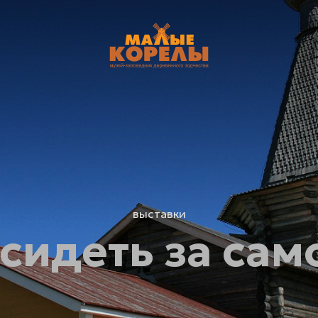
выставки
сидеть за са