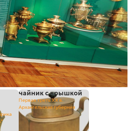
чайник с крышкой
Первая треть ХХ в.
Архангельская губерния
брика
ъ"