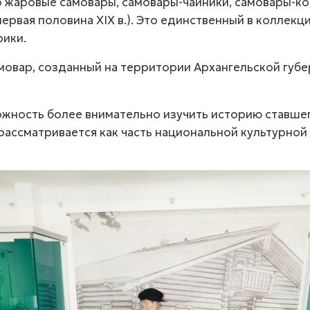
о жаровые самовары,
самовары-чайники
,
самовары-к
рвая половина ХIХ в.). Это единственный в коллекци
рики.
мовар, созданный на территории Архангельской губе
ожность более внимательно изучить историю ставше
 рассматривается как часть национальной культурной