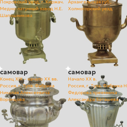
Покровский уезд, г. Киржач.
Архангельская губ.,
Медно-латунный завод Н.Е.
Холмогорский уезд
Шапошникова
самовар
самовар
Конец XIX – начало XX вв.
Начало ХХ в.
Россия, г. Тула. Фабрика
Россия, г. Тула. Фабрика Н
Николая Алексеевича
Федорова преемника
Воронцова
Александра Баташева