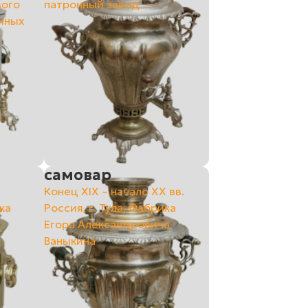
вого
патронный завод
иных
самовар
Конец ХIХ – начало ХХ вв.
ка
Россия, г. Тула. Фабрика
Егора Александровича
Ваныкина