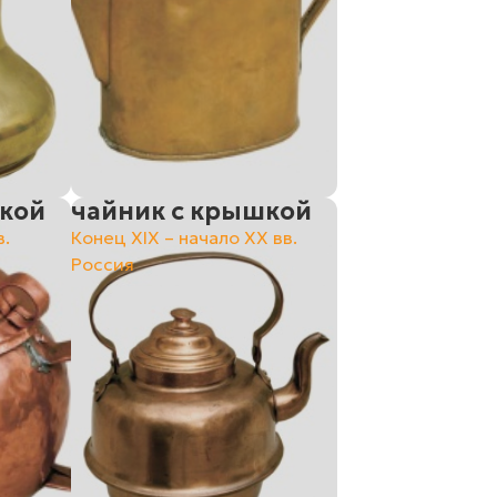
шкой
чайник с крышкой
в.
Конец ХIХ – начало ХХ вв.
Россия