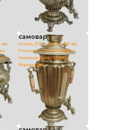
самовар
 вв.
Конец ХIХ – начало ХХ вв.
ка
Россия, г. Тула, Фабрика
ча
Николая Алексеевича
Воронцова
самовар