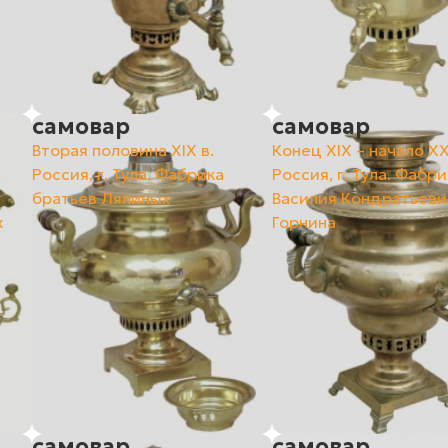
самовар
самовар
Вторая половина ХIХ в.
Конец ХIХ – начало ХХ
Россия, г. Тула. Фабрика
Россия, г. Тула. Фабри
братьев Лялиных
Василия Кондратьеви
х
Горнина
самовар
самовар