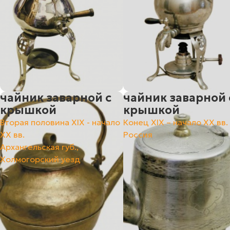
чайник заварной с
чайник заварной 
крышкой
крышкой
Вторая половина ХIХ - начало
Конец ХIХ – начало ХХ вв.
ХХ вв.
Россия
Архангельская губ.,
Холмогорский уезд