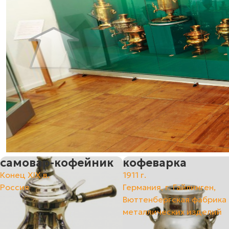
самовар-кофейник
кофеварка
Конец XIX в.
1911 г.
Россия
Германия, г. Гайлинген,
Вюттенбергская фабрика
металлических изделий