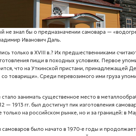
рый не знал бы о предназначении самовара — «водогр
Владимир Иванович Даль.
лись только в ХVIII в.? Их предшественниками считаю
иготовления пищи в походных условиях. Первое упом
орится, что на Уткинской пристани, принадлежащей 
о товарищи». Среди перевозимого ими груза упоми
в стало занимать существенное место в металлооб
912 — 1913 гг. был достигнут пик изготовления самов
только на российском рынке, но и за границей: в Ма
 самоваров было начато в
1970-е
годы и продолжает