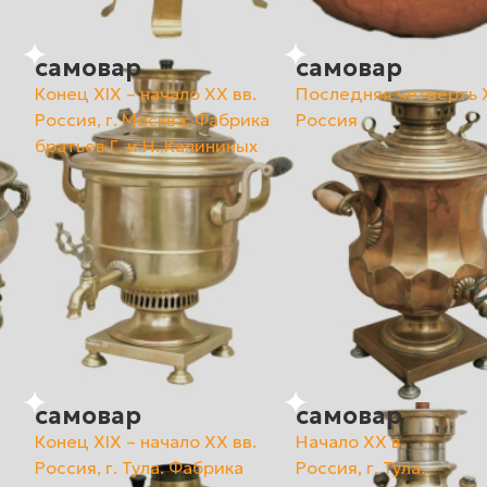
самовар
самовар
Конец ХIХ – начало ХХ вв.
Последняя четверть X
Россия, г. Москва. Фабрика
Россия
братьев Г. и Н. Калининых
самовар
самовар
Конец XIX – начало XX вв.
Начало ХХ в.
Россия, г. Тула. Фабрика
Россия, г. Тула.