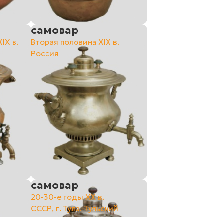
самовар
IX в.
Вторая половина XIX в.
Россия
самовар
20-30-е годы XX в.
СССР, г. Тула. Тульский