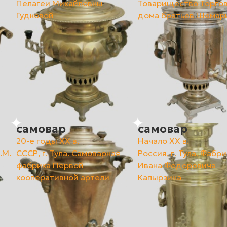
Пелагеи Михайловны
Товарищество Торго
Гудковой
дома братьев Шемар
самовар
самовар
20-е годы XX в.
Начало ХХ в.
.М.
СССР, г. Тула. Самоварная
Россия, г. Тула. Фабри
фабрика Первой
Ивана Федоровича
кооперативной артели
Капырзина