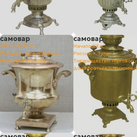
самовар
самовар
1840 – 1850-е гг.
Начало ХХ в.
Россия, г. Тула. Фабрика
Россия, г. Тула.
Николая Маликова
Товарищество Торгового
дома братьев Шемарины
самовар
самовар