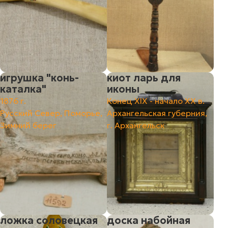
игрушка "конь-
киот ларь для
каталка"
иконы
1876 г.
Конец ХIХ - начало ХХ в.
Русский Север, Поморье,
Архангельская губерния,
Зимний берег
г. Архангельск
ложка соловецкая
доска набойная