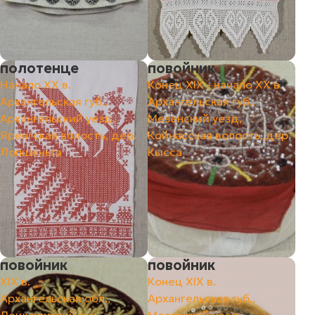
полотенце
повойник
Начало ХХ в.
Конец ХIХ - начало ХХ в.
Архангельская губ.,
Архангельская губ.,
Архангельский уезд,
Мезенский уезд,
Яренгская волость, дер.
Койнасская волость, дер.
Лопшеньга
Кысса
повойник
повойник
ХIХ в.
Конец ХIХ в.
Архангельская обл.,
Архангельская губ.,