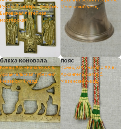
Русский Север, Поморье,
Мезенский уезд
Выговская литейная
мастерская
бляха коновала
пояс
Конец ХIХ - начало ХХ в.
Конец ХIХ - начало ХХ в.
Архангельская губерния.
Архангельская губ.,
Мезенский уезд
Мезенский уезд