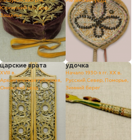
Лешуконский р-н,
Мезенский уезд
Юромский с/с, дер.
Защелье
царские врата
удочка
ХVIII в.
Начало 1930-х гг. ХХ в.
Архангельская губерния,
Русский Север, Поморье,
Онежский уезд
Зимний берег