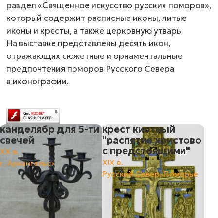
раздел «Священное искусство русских поморов»,
который содержит расписные иконы, литые
иконы и кресты, а также церковную утварь.
На выставке представлены десять икон,
отражающих сюжетные и орнаментальные
предпочтения поморов Русского Севера
в иконографии.
канделябр для 5-ти
крест киотный
свечей
"распятие христово
с предстоящими"
XX в.
ХIХ в.
г. Архангельск
Русский Север, Поморье