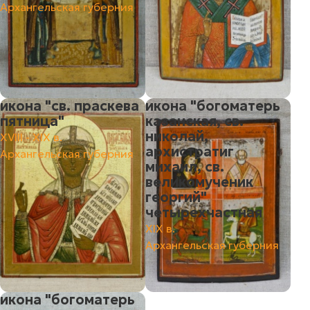
Архангельская губерния
икона "св. праскева
икона "богоматерь
пятница"
казанская, св.
николай,
XVIII - ХIХ в.
архистратиг
Архангельская губерния
михаил, св.
великомученик
георгий"
четырехчастная
XIX в.
Архангельская губерния
икона "богоматерь