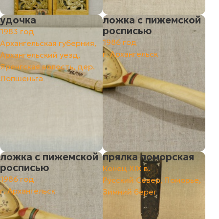
удочка
ложка с пижемской
росписью
1983 год
1986 год
Архангельская губерния,
г. Архангельск
Архангельский уезд,
Яренгская волость, дер.
Лопшеньга
ложка с пижемской
прялка поморская
росписью
Конец ХIХ в.
1986 год
Русский Север, Поморье,
г. Архангельск
Зимний берег