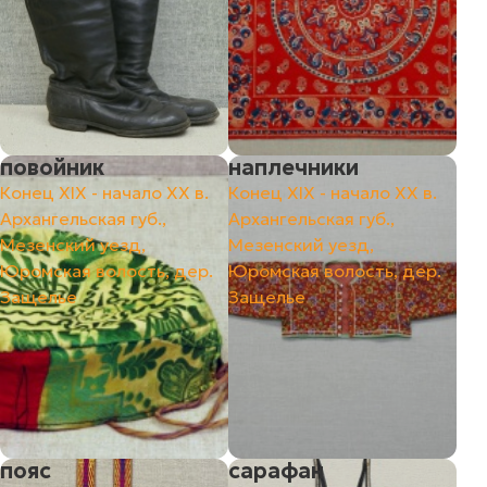
повойник
наплечники
Конец ХIХ - начало ХХ в.
Конец ХIХ - начало ХХ в.
Архангельская губ.,
Архангельская губ.,
Мезенский уезд,
Мезенский уезд,
Юромская волость, дер.
Юромская волость, дер.
Защелье
Защелье
пояс
сарафан