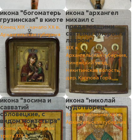
икона "богоматерь
икона "архангел
грузинская" в киоте
михаил с
предстоящими
Конец ХIХ - начало ХХ в.
святыми флором и
Архангельская губерния
лавром"
ХIХ в.
Архангельская губерния,
Пинежский уезд,
Никитинская волость,
дер. Карпова Гора
икона "зосима и
икона "николай
савватий
чудотворец"
соловецкие, с
Вторая половина ХIХ в.
видом монастыря"
Архангельская губерния
Конец XVIII в. - первая
треть XIX в.