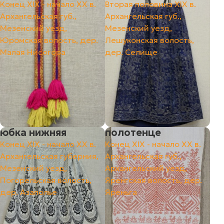
Конец ХIХ - начало ХХ в.
Вторая половина ХIХ в.
Архангельская губ.,
Архангельская губ.,
Мезенский уезд,
Мезенский уезд,
Юромская волость, дер.
Лешуконская волость,
Малая Нисогора
дер. Селище
юбка нижняя
полотенце
Конец XIX - начало XX в.
Конец ХIХ - начало ХХ в.
Архангельская губерния,
Архангельская губ.,
Мезенский уезд,
Архангельский уезд,
Погорельская волость,
Яренгская волость, дер.
дер. Азаполье
Яреньга