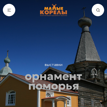
выставки
орнамент
поморья