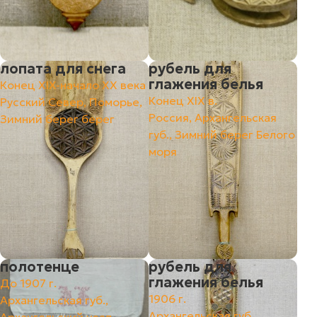
лопата для снега
рубель для
глажения белья
Конец XIX-начало XX века
Конец ХIХ в.
Русский Север, Поморье,
Россия, Архангельская
Зимний берег берег
губ., Зимний берег Белого
моря
полотенце
рубель для
глажения белья
До 1907 г.
1906 г.
Архангельская губ.,
Архангельская губ.,