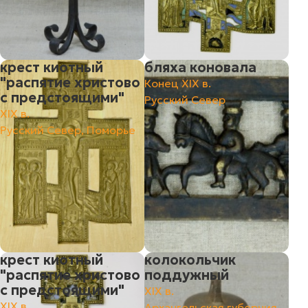
крест киотный
бляха коновала
"распятие христово
Конец ХIХ в.
с предстоящими"
Русский Север
ХIХ в.
Русский Север, Поморье
крест киотный
колокольчик
"распятие христово
поддужный
с предстоящими"
ХIХ в.
ХIХ в.
Архангельская губерния.