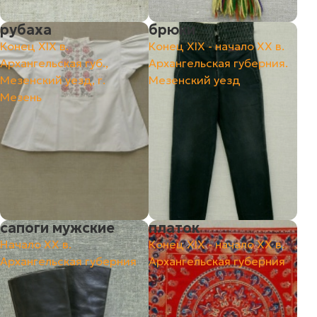
рубаха
брюки
Конец ХIХ в.
Конец ХIХ - начало ХХ в.
Архангельская губ.,
Архангельская губерния.
Мезенский уезд, г.
Мезенский уезд
Мезень
сапоги мужские
платок
Начало ХХ в.
Конец ХIХ - начало ХХ в.
Архангельская губерния
Архангельская губерния