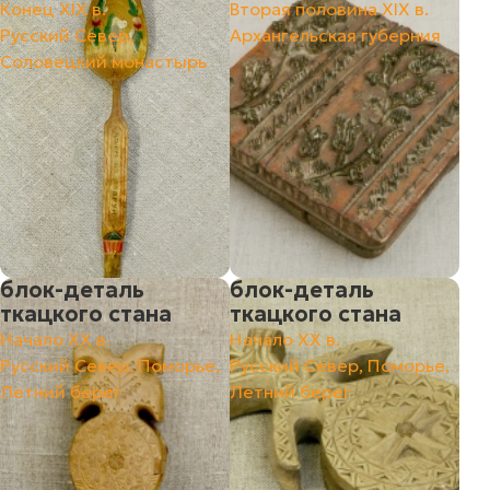
Конец ХIХ в.
Вторая половина ХIХ в.
Русский Север,
Архангельская губерния
Соловецкий монастырь
блок-деталь
блок-деталь
ткацкого стана
ткацкого стана
Начало ХХ в.
Начало ХХ в.
Русский Север, Поморье,
Русский Север, Поморье,
Летний берег
Летний берег